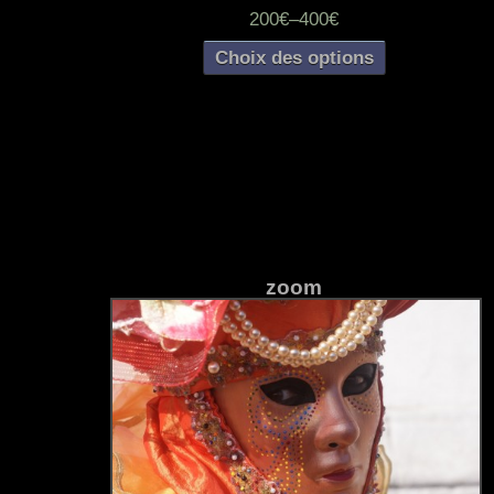
200€
–
400€
Choix des options
zoom