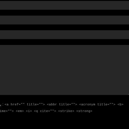
L
:
<a href="" title=""> <abbr title=""> <acronym title=""> <b>
ime=""> <em> <i> <q cite=""> <strike> <strong>