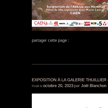
Use Left/Right Arrow
keys to advance one
second, Up/Down
arrows to advance ten
seconds.
partager cette page :
EXPOSITION À LA GALERIE THUILLIER
octobre 20, 2023
par
Joël Blanchon
Posté le