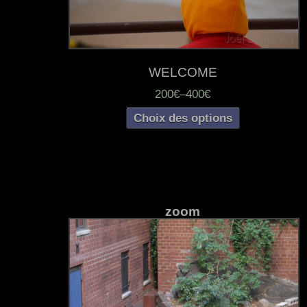
WELCOME
200€
–
400€
Choix des options
zoom